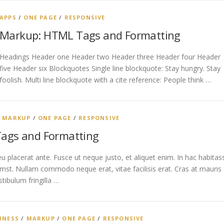
APPS
/
ONE PAGE
/
RESPONSIVE
Markup: HTML Tags and Formatting
Headings Header one Header two Header three Header four Header
five Header six Blockquotes Single line blockquote: Stay hungry. Stay
foolish. Multi line blockquote with a cite reference: People think …
/
MARKUP
/
ONE PAGE
/
RESPONSIVE
ags and Formatting
 placerat ante. Fusce ut neque justo, et aliquet enim. In hac habitas
umst. Nullam commodo neque erat, vitae facilisis erat. Cras at mauris
stibulum fringilla …
INESS
/
MARKUP
/
ONE PAGE
/
RESPONSIVE