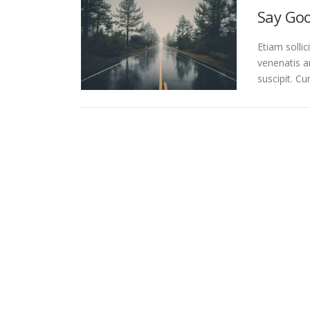
Say Goo
Etiam sollic
venenatis a
suscipit. Cu