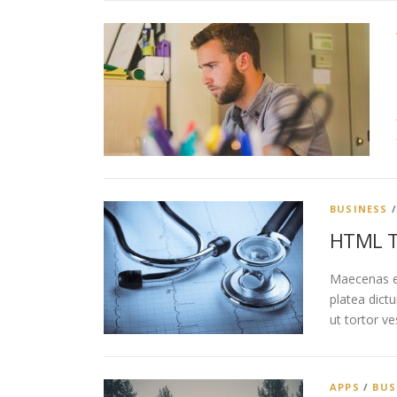
BUSINESS
HTML T
Maecenas eu
platea dict
ut tortor ve
APPS
/
BUS