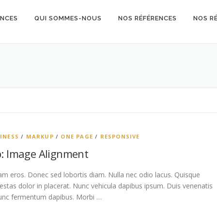
NCES
QUI SOMMES-NOUS
NOS RÉFÉRENCES
NOS R
INESS
/
MARKUP
/
ONE PAGE
/
RESPONSIVE
: Image Alignment
am eros. Donec sed lobortis diam. Nulla nec odio lacus. Quisque
gestas dolor in placerat. Nunc vehicula dapibus ipsum. Duis venenatis
nunc fermentum dapibus. Morbi …